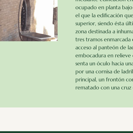
ocupado en planta bajo 
el que la edificación q
superior, siendo ésta úl
zona destina­da a inhum
tres tramos enmarcada e
acceso al panteón de la
embocadura en relieve d
senta un óculo hacia una
por una cornisa de ladri
principal, un frontón co
rematado con una cruz de