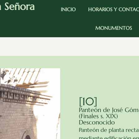
a Señora
INICIO
HORARIOS Y CONTA
MONUMENTOS
[10]
Panteón de José Góme
(Finales s. XIX)
Desconocido
Panteón de planta rectan
mediante edificación en 